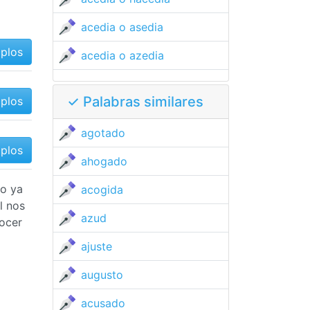
acedia o asedia
mplos
acedia o azedia
✓ Palabras similares
mplos
agotado
mplos
ahogado
mo ya
acogida
l nos
azud
ocer
ajuste
augusto
acusado