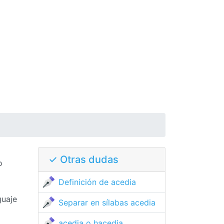
✓ Otras dudas
o
Definición de acedia
guaje
Separar en sílabas acedia
acedia o hacedia