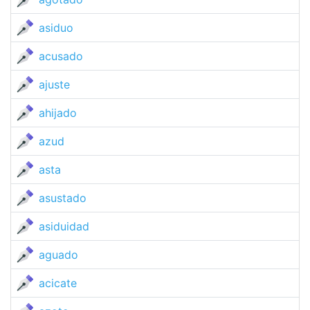
asiduo
acusado
ajuste
ahijado
azud
asta
asustado
asiduidad
aguado
acicate