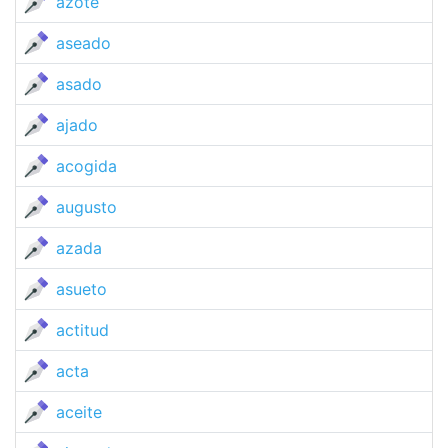
azote
aseado
asado
ajado
acogida
augusto
azada
asueto
actitud
acta
aceite