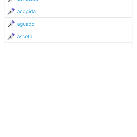
acogida
aguado
asceta