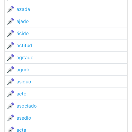
azada
ajado
ácido
actitud
agitado
agudo
asiduo
acto
asociado
asedio
acta