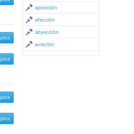
aposición
afección
abyección
mplos
aviación
mplos
mplos
mplos