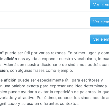
Ver eje
Ver eje
Ver eje
ón
" puede ser útil por varias razones. En primer lugar, y co
 de
afición
nos ayuda a expandir nuestro vocabulario, lo cua
a. Además en nuestro diccionario de sinónimos podrás con
ición
, con algunas frases como ejemplo.
de
afición
puede ser especialmente útil para escritores y
an una palabra exacta para expresar una idea determinada.
ién puede ayudar a evitar la repetición de palabras, lo qu
ariado y atractivo. Por último, conocer los sinónimos de
a
nificado y su uso en diferentes contextos.