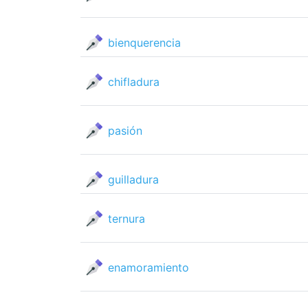
bienquerencia
chifladura
pasión
guilladura
ternura
enamoramiento