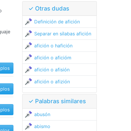
✓ Otras dudas
o
Definición de afición
guaje
Separar en sílabas afición
afición o hafición
afición o aficióm
mplos
afición o afisión
afición o afizión
mplos
✓ Palabras similares
mplos
abusón
abismo
mplos