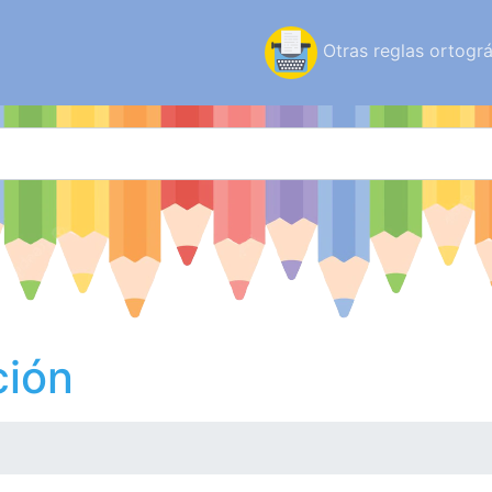
Otras reglas ortográ
ción