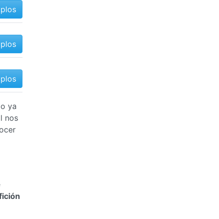
mplos
mplos
mplos
mo ya
l nos
ocer
e
fición