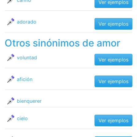
cariño
Ver ejemplos
adorado
Ver ejemplos
Otros sinónimos de amor
voluntad
Ver ejemplos
afición
Ver ejemplos
bienquerer
cielo
Ver ejemplos