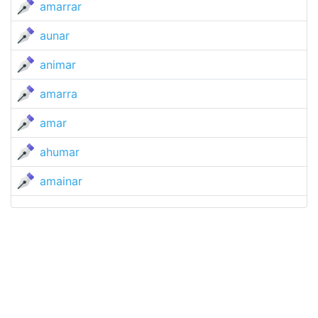
amarrar
aunar
animar
amarra
amar
ahumar
amainar