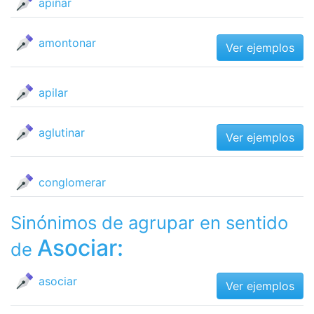
apiñar
amontonar
Ver ejemplos
apilar
aglutinar
Ver ejemplos
conglomerar
Sinónimos de agrupar en sentido
Asociar:
de
asociar
Ver ejemplos