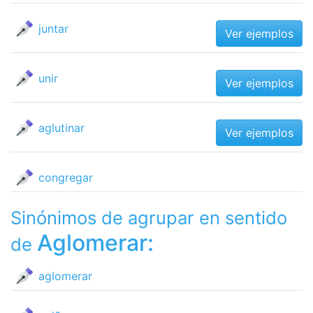
juntar
Ver ejemplos
unir
Ver ejemplos
aglutinar
Ver ejemplos
congregar
Sinónimos de agrupar en sentido
Aglomerar:
de
aglomerar