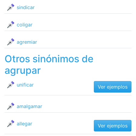
sindicar
coligar
agremiar
Otros sinónimos de
agrupar
unificar
Ver ejemplos
amalgamar
allegar
Ver ejemplos