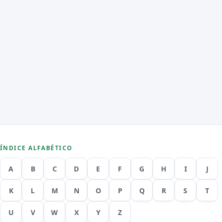
ÍNDICE ALFABÉTICO
A
B
C
D
E
F
G
H
I
J
K
L
M
N
O
P
Q
R
S
T
U
V
W
X
Y
Z