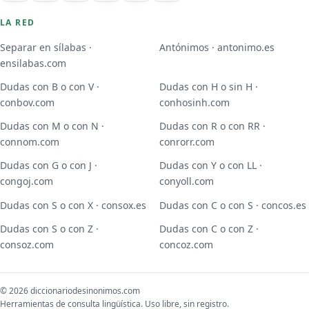
LA RED
Separar en sílabas ·
Antónimos · antonimo.es
ensilabas.com
Dudas con B o con V ·
Dudas con H o sin H ·
conbov.com
conhosinh.com
Dudas con M o con N ·
Dudas con R o con RR ·
connom.com
conrorr.com
Dudas con G o con J ·
Dudas con Y o con LL ·
congoj.com
conyoll.com
Dudas con S o con X · consox.es
Dudas con C o con S · concos.es
Dudas con S o con Z ·
Dudas con C o con Z ·
consoz.com
concoz.com
© 2026 diccionariodesinonimos.com
Herramientas de consulta lingüística. Uso libre, sin registro.