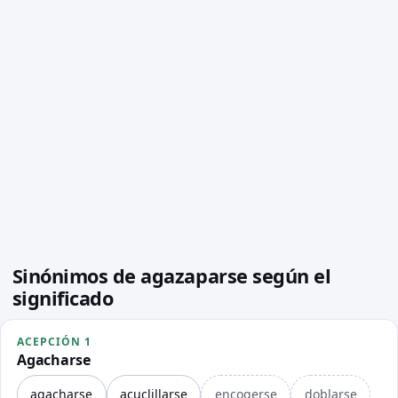
Sinónimos de agazaparse según el
significado
ACEPCIÓN 1
Agacharse
agacharse
acuclillarse
encogerse
doblarse