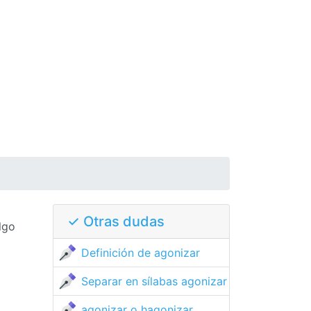
✓ Otras dudas
lgo
Definición de agonizar
Separar en sílabas agonizar
agonizar o hagonizar