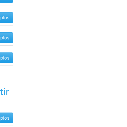
mplos
mplos
mplos
tir
mplos