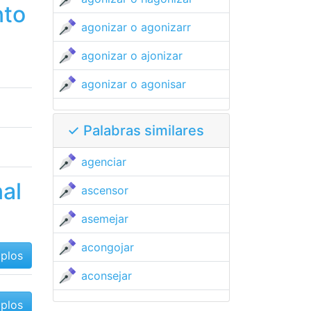
nto
agonizar o agonizarr
agonizar o ajonizar
agonizar o agonisar
✓ Palabras similares
agenciar
nal
ascensor
asemejar
acongojar
mplos
aconsejar
mplos