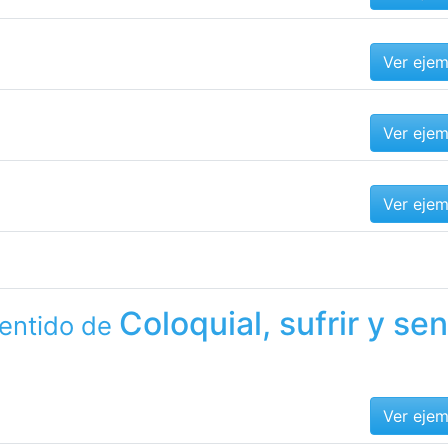
Ver eje
Ver eje
Ver eje
Coloquial, sufrir y sen
sentido de
Ver eje