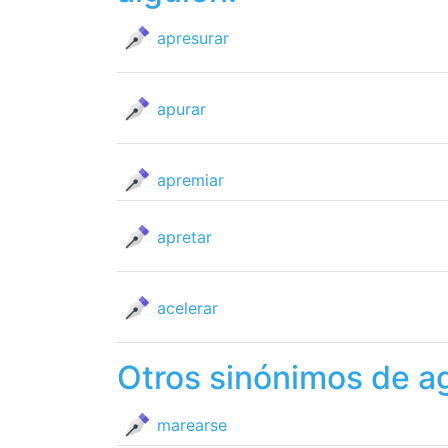
apresurar
apurar
apremiar
apretar
acelerar
Otros sinónimos de a
marearse