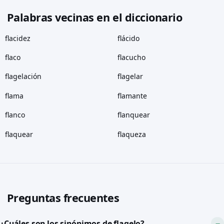
Palabras vecinas en el diccionario
flacidez
flácido
flaco
flacucho
flagelación
flagelar
flama
flamante
flanco
flanquear
flaquear
flaqueza
Preguntas frecuentes
¿Cuáles son los sinónimos de flagelo?