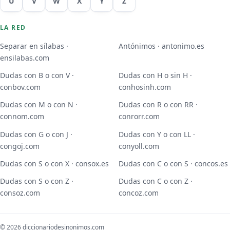
U
V
W
X
Y
Z
LA RED
Separar en sílabas ·
Antónimos · antonimo.es
ensilabas.com
Dudas con B o con V ·
Dudas con H o sin H ·
conbov.com
conhosinh.com
Dudas con M o con N ·
Dudas con R o con RR ·
connom.com
conrorr.com
Dudas con G o con J ·
Dudas con Y o con LL ·
congoj.com
conyoll.com
Dudas con S o con X · consox.es
Dudas con C o con S · concos.es
Dudas con S o con Z ·
Dudas con C o con Z ·
consoz.com
concoz.com
© 2026 diccionariodesinonimos.com