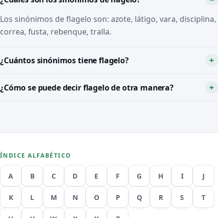
Los sinónimos de flagelo son: azote, látigo, vara, disciplina,
correa, fusta, rebenque, tralla.
¿Cuántos sinónimos tiene flagelo?
¿Cómo se puede decir flagelo de otra manera?
ÍNDICE ALFABÉTICO
A
B
C
D
E
F
G
H
I
J
K
L
M
N
O
P
Q
R
S
T