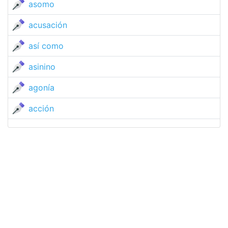
asomo
acusación
así como
asinino
agonía
acción