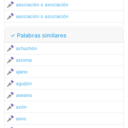
asociación o axociación
asociación o azociación
✓ Palabras similares
achuchón
axioma
ajeno
aguijón
asesino
axón
asno