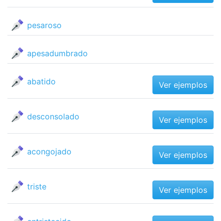
pesaroso
apesadumbrado
abatido
Ver ejemplos
desconsolado
Ver ejemplos
acongojado
Ver ejemplos
triste
Ver ejemplos