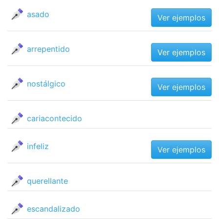
asado
Ver ejemplos
arrepentido
Ver ejemplos
nostálgico
Ver ejemplos
cariacontecido
infeliz
Ver ejemplos
querellante
escandalizado