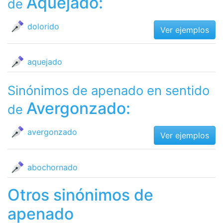
Aquejado:
de
dolorido
Ver ejemplos
aquejado
Sinónimos de apenado en sentido
Avergonzado:
de
avergonzado
Ver ejemplos
abochornado
Otros sinónimos de
apenado