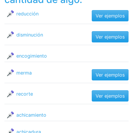
reducción
Ver ejemplos
disminución
Ver ejemplos
encogimiento
merma
Ver ejemplos
recorte
Ver ejemplos
achicamiento
achicadura