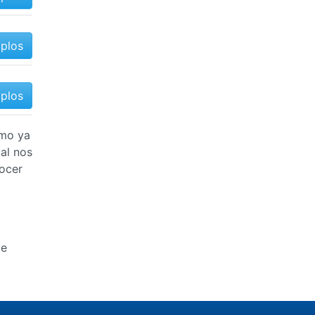
mplos
mplos
omo ya
al nos
ocer
ue