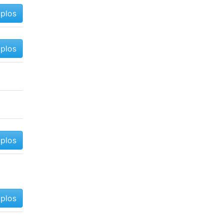
mplos
mplos
mplos
mplos