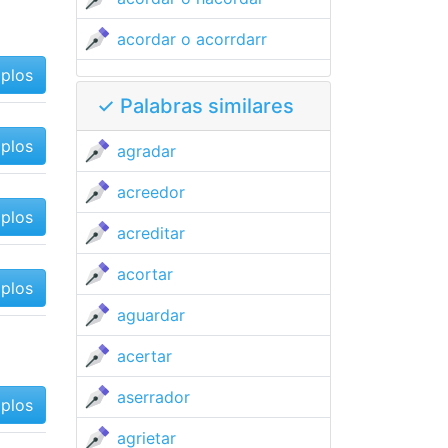
acordar o acorrdarr
mplos
✓ Palabras similares
mplos
agradar
acreedor
mplos
acreditar
acortar
mplos
aguardar
acertar
aserrador
mplos
agrietar