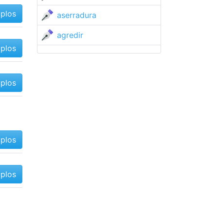
mplos
aserradura
agredir
mplos
mplos
mplos
mplos