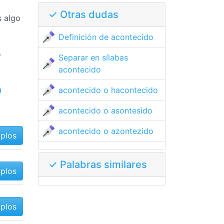
✓ Otras dudas
s algo
Definición de acontecido
o
Separar en sílabas
acontecido
o
acontecido o hacontecido
acontecido o asontesido
acontecido o azontezido
mplos
✓ Palabras similares
mplos
mplos