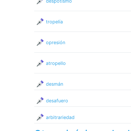
despotismo
tropelía
opresión
atropello
desmán
desafuero
arbi­trariedad