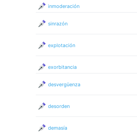
inmoderación
sinrazón
explotación
exorbitancia
desvergüenza
desorden
demasía