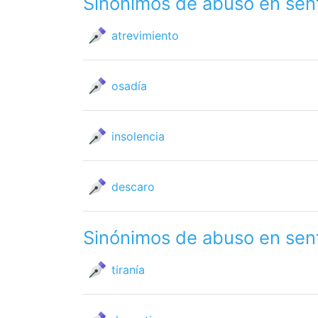
Sinónimos de abuso en sen
atrevimiento
osadía
insolencia
descaro
Sinónimos de abuso en sen
tiranía