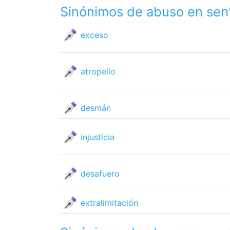
Sinónimos de abuso en sen
exceso
atropello
desmán
injusticia
desafuero
extralimitación