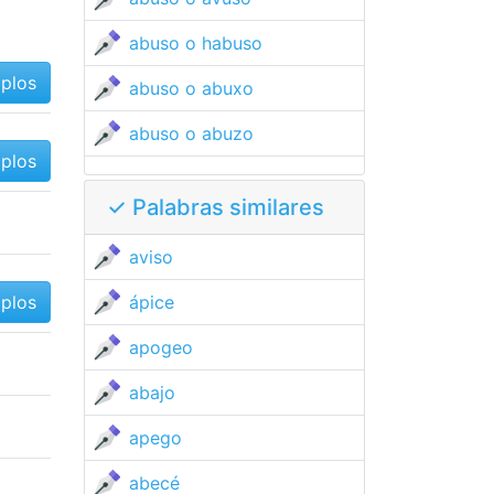
abuso o habuso
mplos
abuso o abuxo
abuso o abuzo
mplos
✓ Palabras similares
aviso
mplos
ápice
apogeo
abajo
apego
abecé