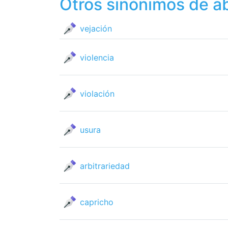
Otros sinónimos de a
vejación
violencia
violación
usura
arbitrariedad
capricho