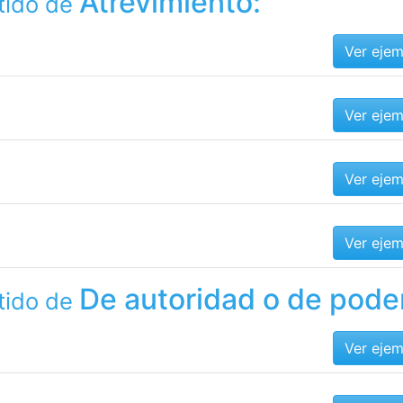
Atrevimiento:
tido de
Ver eje
Ver eje
Ver eje
Ver eje
De autoridad o de pode
tido de
Ver eje