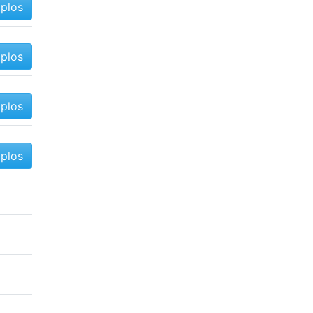
mplos
mplos
mplos
mplos