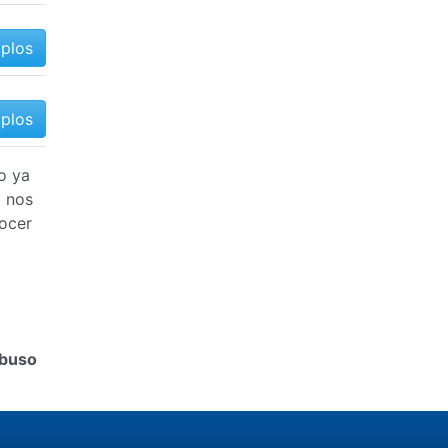
mplos
mplos
o ya
l nos
ocer
buso