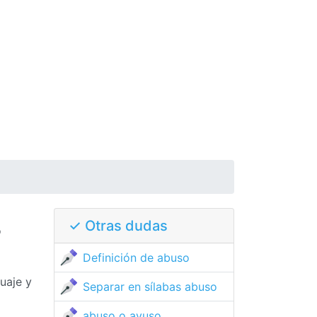
✓ Otras dudas
o
Definición de abuso
uaje y
Separar en sílabas abuso
abuso o avuso