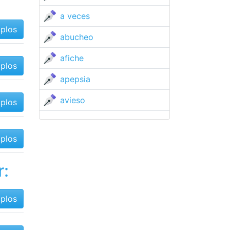
a veces
mplos
abucheo
afiche
mplos
apepsia
avieso
mplos
mplos
r:
mplos