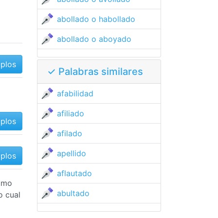
abollado o habollado
abollado o aboyado
mplos
✓ Palabras similares
afabilidad
afiliado
mplos
afilado
apellido
mplos
aflautado
como
abultado
o cual