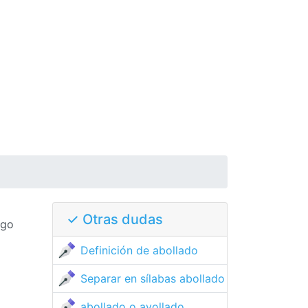
✓ Otras dudas
lgo
Definición de abollado
Separar en sílabas abollado
abollado o avollado