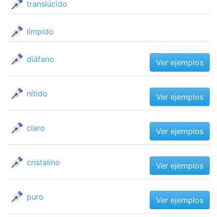
translúcido
límpido
diáfano
Ver ejemplos
nítido
Ver ejemplos
claro
Ver ejemplos
cristalino
Ver ejemplos
puro
Ver ejemplos