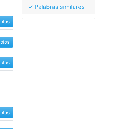
✓ Palabras similares
mplos
mplos
mplos
mplos