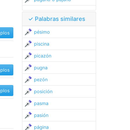
✓ Palabras similares
pésimo
mplos
piscina
picazón
pugna
mplos
pezón
mplos
posición
pasma
pasión
página