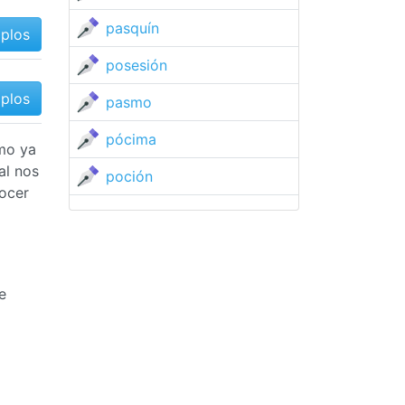
pasquín
mplos
posesión
mplos
pasmo
pócima
omo ya
al nos
poción
ocer
e