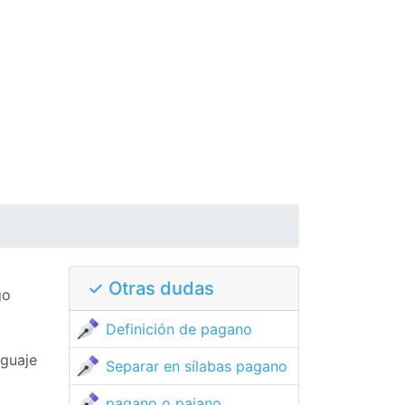
✓ Otras dudas
go
Definición de pagano
nguaje
Separar en sílabas pagano
pagano o pajano