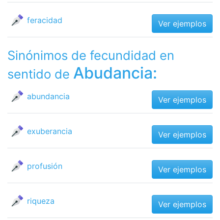
feracidad
Ver ejemplos
Sinónimos de fecundidad en
Abudancia:
sentido de
abundancia
Ver ejemplos
exuberancia
Ver ejemplos
profusión
Ver ejemplos
riqueza
Ver ejemplos