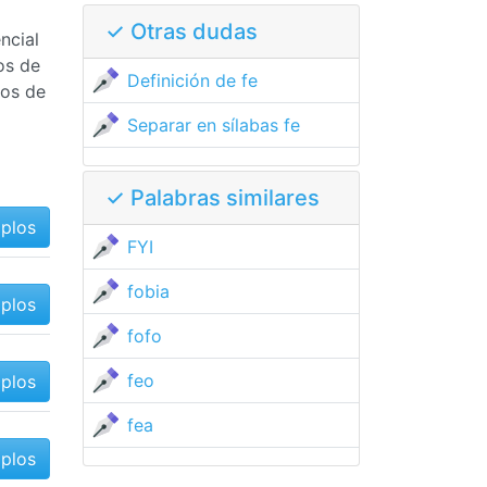
✓ Otras dudas
ncial
os de
Definición de fe
mos de
Separar en sílabas fe
✓ Palabras similares
mplos
FYI
fobia
mplos
fofo
feo
mplos
fea
mplos