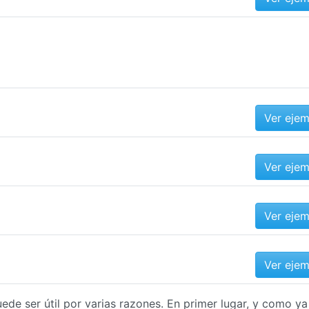
Ver eje
Ver eje
Ver eje
Ver eje
uede ser útil por varias razones. En primer lugar, y como ya