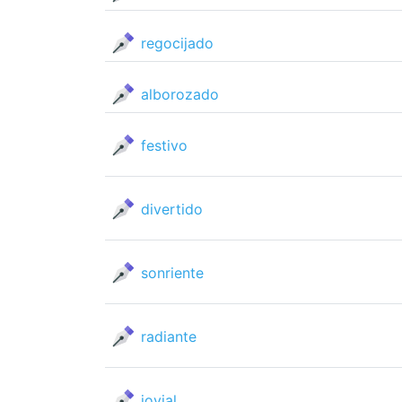
regocijado
alborozado
festivo
divertido
sonriente
radiante
jovial