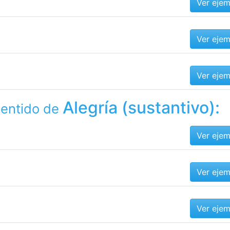
Ver eje
Ver eje
Ver eje
Alegría (sustantivo):
sentido de
Ver eje
Ver eje
Ver eje