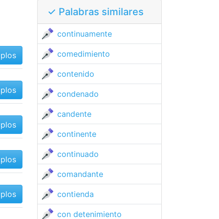
✓ Palabras similares
continuamente
comedimiento
mplos
contenido
mplos
condenado
candente
mplos
continente
continuado
mplos
comandante
mplos
contienda
con detenimiento