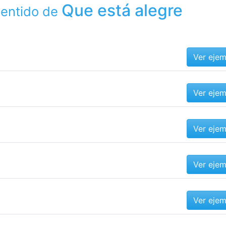
Que está alegre
sentido de
Ver eje
Ver eje
Ver eje
Ver eje
Ver eje