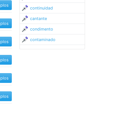
mplos
continuidad
cantante
mplos
condimento
contaminado
mplos
mplos
mplos
mplos