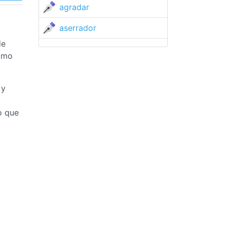
agradar
aserrador
de
como
 y
o que