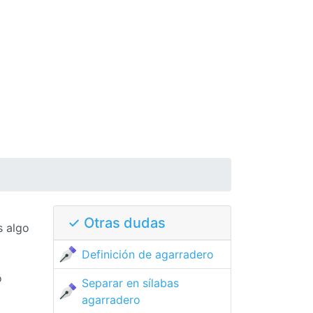
✓ Otras dudas
s algo
Definición de agarradero
o
Separar en sílabas
agarradero