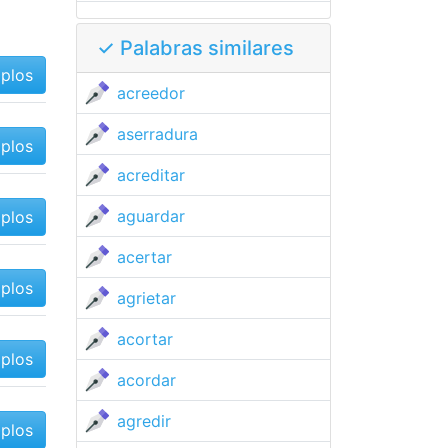
✓ Palabras similares
mplos
acreedor
aserradura
mplos
acreditar
aguardar
mplos
acertar
mplos
agrietar
acortar
mplos
acordar
agredir
mplos