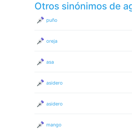
Otros sinónimos de a
puño
oreja
asa
asidero
asidero
mango