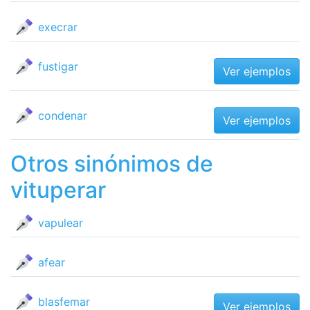
execrar
fustigar
Ver ejemplos
condenar
Ver ejemplos
Otros sinónimos de
vituperar
vapulear
afear
blasfemar
Ver ejemplos