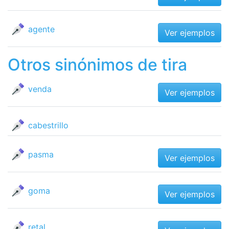
agente
Ver ejemplos
Otros sinónimos de tira
venda
Ver ejemplos
cabestrillo
pasma
Ver ejemplos
goma
Ver ejemplos
retal