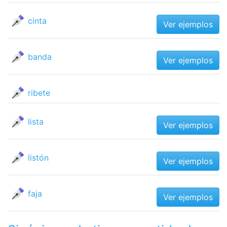
cinta
Ver ejemplos
banda
Ver ejemplos
ribete
lista
Ver ejemplos
listón
Ver ejemplos
faja
Ver ejemplos