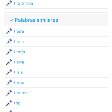
tira o tirra
✓ Palabras similares
títere
tarea
teoría
tierra
tirria
terror
tararear
trío