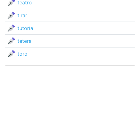
teatro
tirar
tutoría
tetera
toro