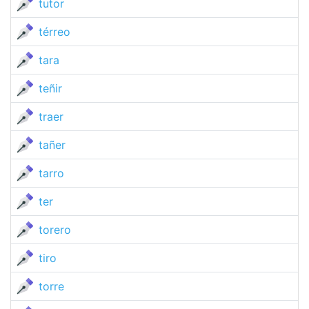
tutor
térreo
tara
teñir
traer
tañer
tarro
ter
torero
tiro
torre