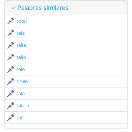
✓ Palabras similares
total
tela
talla
tallo
tele
título
tala
tutela
tal