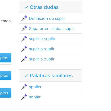
✓ Otras dudas
Definición de suplir
aremos
Separar en sílabas suplir
suplir o suplirr
suplir o xuplir
mplos
suplir o zuplir
✓ Palabras similares
mplos
spoiler
mplos
soplar