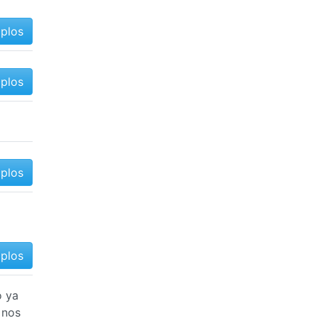
mplos
mplos
mplos
mplos
o ya
 nos