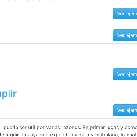
Ver eje
Ver eje
Ver eje
plir
Ver eje
r
" puede ser útil por varias razones. En primer lugar, y com
 de
suplir
nos ayuda a expandir nuestro vocabulario, lo cual