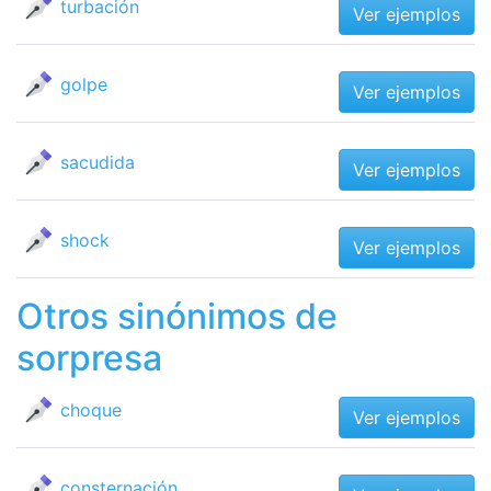
turbación
Ver ejemplos
golpe
Ver ejemplos
sacudida
Ver ejemplos
shock
Ver ejemplos
Otros sinónimos de
sorpresa
choque
Ver ejemplos
consternación