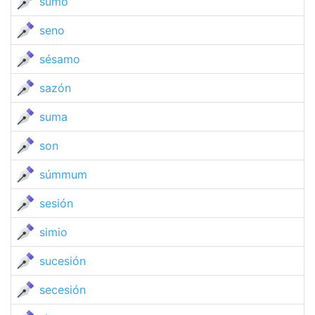
sumo
seno
sésamo
sazón
suma
son
súmmum
sesión
simio
sucesión
secesión