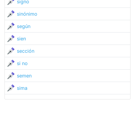
signo
sinónimo
según
sien
sección
si no
semen
sima