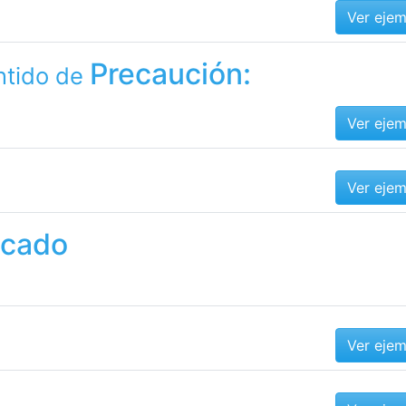
Ver eje
Precaución:
ntido de
Ver eje
Ver eje
ecado
Ver eje