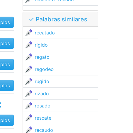
✓ Palabras similares
mplos
recatado
mplos
rígido
regato
mplos
regodeo
rugido
mplos
rizado
:
rosado
rescate
mplos
recaudo