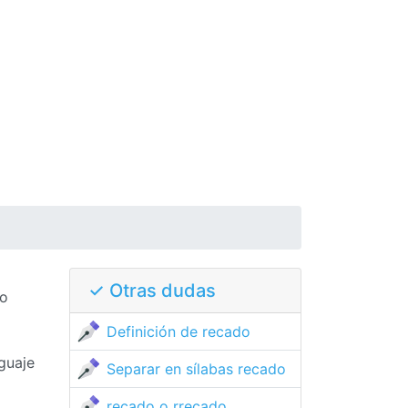
✓ Otras dudas
go
Definición de recado
guaje
Separar en sílabas recado
recado o rrecado