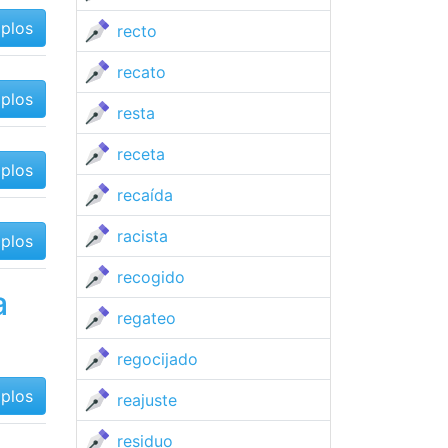
mplos
recto
recato
mplos
resta
receta
mplos
recaída
racista
mplos
recogido
a
regateo
regocijado
mplos
reajuste
residuo