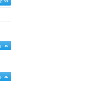
mplos
mplos
mplos