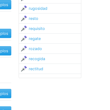
mplos
rugosidad
resto
requisito
mplos
regate
rozado
mplos
recogida
rectitud
mplos