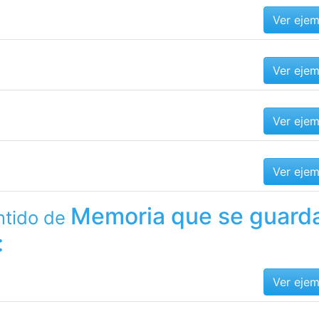
Ver eje
Ver eje
Ver eje
Ver eje
Memoria que se guard
ntido de
:
Ver eje