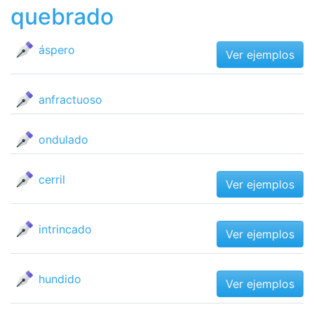
quebrado
áspero
Ver ejemplos
anfractuoso
ondulado
cerril
Ver ejemplos
intrincado
Ver ejemplos
hundido
Ver ejemplos