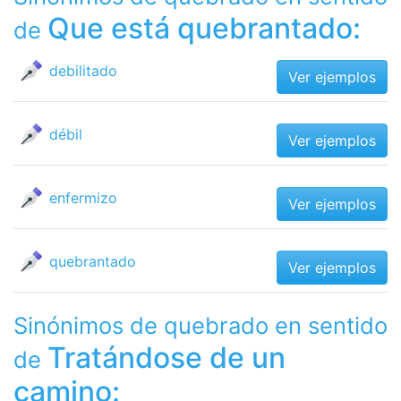
Que está quebrantado:
de
debilitado
Ver ejemplos
débil
Ver ejemplos
enfermizo
Ver ejemplos
quebrantado
Ver ejemplos
Sinónimos de quebrado en sentido
Tratándose de un
de
camino: