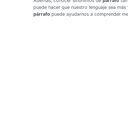
Además, conocer sinónimos de
párrafo
tamb
puede hacer que nuestro lenguaje sea más v
párrafo
puede ayudarnos a comprender mejor