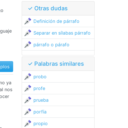
✓ Otras dudas
go
Definición de párrafo
nguaje
Separar en sílabas párrafo
párrafo o párafo
✓ Palabras similares
mplos
probo
omo ya
profe
al nos
ocer
prueba
porfía
propio