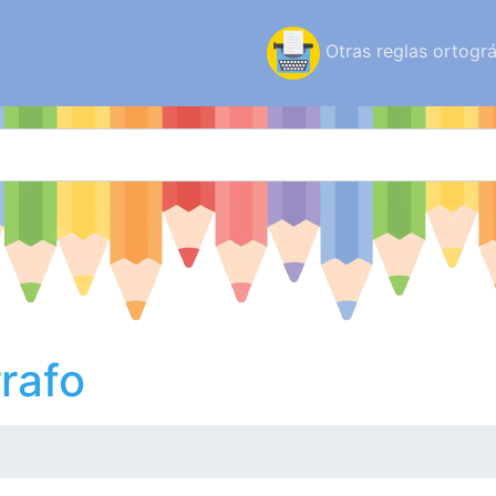
Otras reglas ortográ
rafo