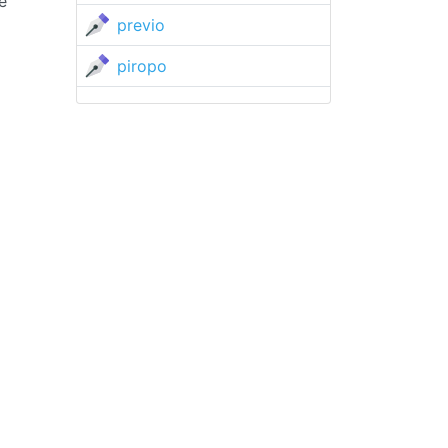
e
previo
piropo