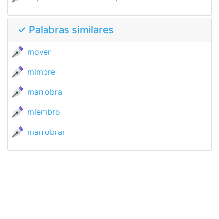
✓ Palabras similares
mover
mimbre
maniobra
miembro
maniobrar