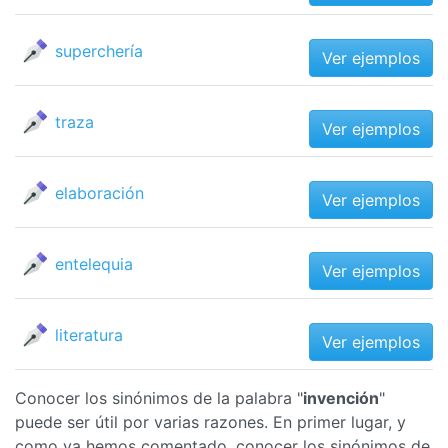
superchería
Ver ejemplos
traza
Ver ejemplos
elaboración
Ver ejemplos
entelequia
Ver ejemplos
literatura
Ver ejemplos
Conocer los sinónimos de la palabra "
invención
"
puede ser útil por varias razones. En primer lugar, y
como ya hemos comentado, conocer los sinónimos de