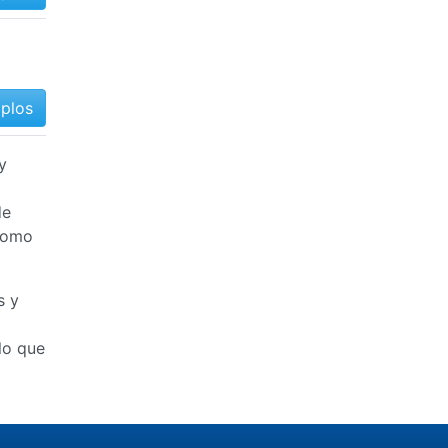
mplos
y
de
 como
s y
lo que