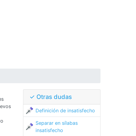
✓ Otras dudas
es
uevos
Definición de insatisfecho
ro
Separar en sílabas
insatisfecho