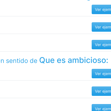
Ver eje
Ver eje
Ver eje
Que es ambicioso:
en sentido de
Ver eje
Ver eje
Ver eje