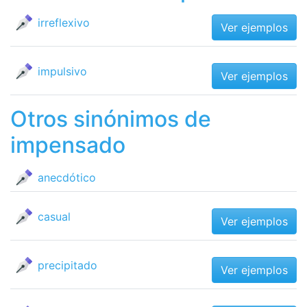
irreflexivo
Ver ejemplos
impulsivo
Ver ejemplos
Otros sinónimos de
impensado
anecdótico
casual
Ver ejemplos
precipitado
Ver ejemplos