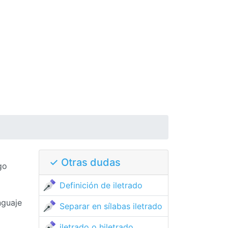
✓ Otras dudas
go
Definición de iletrado
nguaje
Separar en sílabas iletrado
iletrado o hiletrado