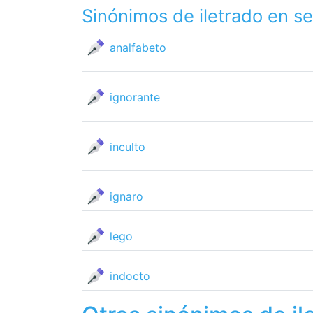
Sinónimos de iletrado en s
analfabeto
ignorante
inculto
ignaro
lego
indocto