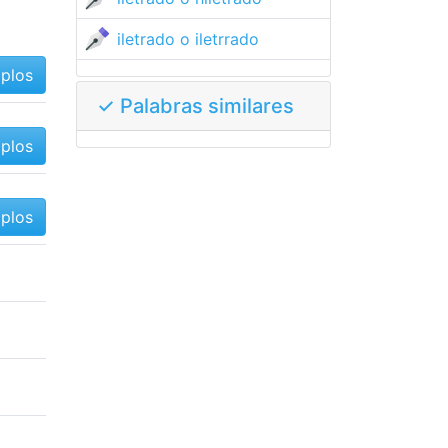
iletrado o iletrrado
mplos
✓ Palabras similares
mplos
mplos