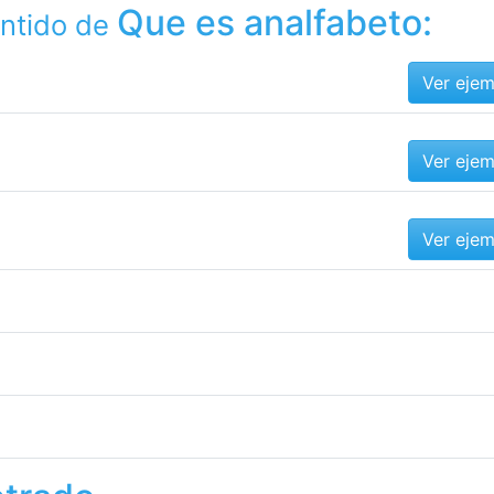
Que es analfabeto:
entido de
Ver eje
Ver eje
Ver eje