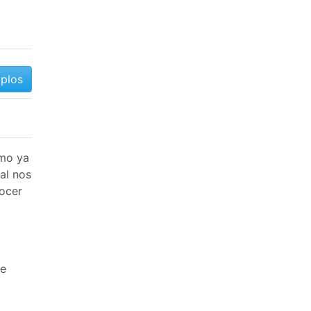
mplos
omo ya
al nos
ocer
ue