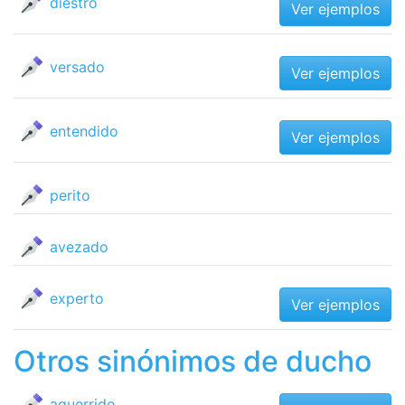
diestro
Ver ejemplos
versado
Ver ejemplos
entendido
Ver ejemplos
perito
avezado
experto
Ver ejemplos
Otros sinónimos de ducho
aguerrido