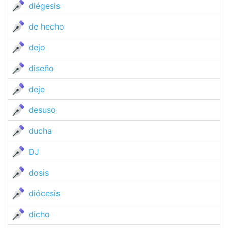
diégesis
de hecho
dejo
diseño
deje
desuso
ducha
DJ
dosis
diócesis
dicho