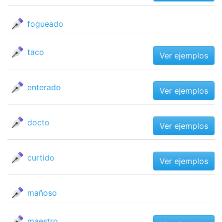
fogueado
taco
Ver ejemplos
enterado
Ver ejemplos
docto
Ver ejemplos
curtido
Ver ejemplos
mañoso
maestro