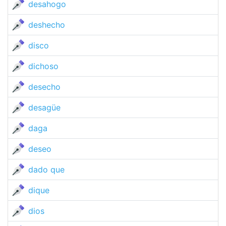
desahogo
deshecho
disco
dichoso
desecho
desagüe
daga
deseo
dado que
dique
dios