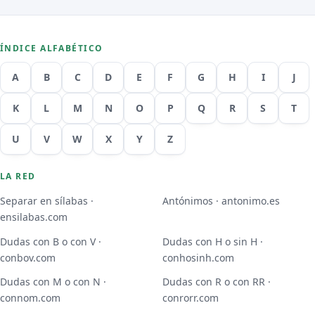
ÍNDICE ALFABÉTICO
A
B
C
D
E
F
G
H
I
J
K
L
M
N
O
P
Q
R
S
T
U
V
W
X
Y
Z
LA RED
Separar en sílabas ·
Antónimos · antonimo.es
ensilabas.com
Dudas con B o con V ·
Dudas con H o sin H ·
conbov.com
conhosinh.com
Dudas con M o con N ·
Dudas con R o con RR ·
connom.com
conrorr.com