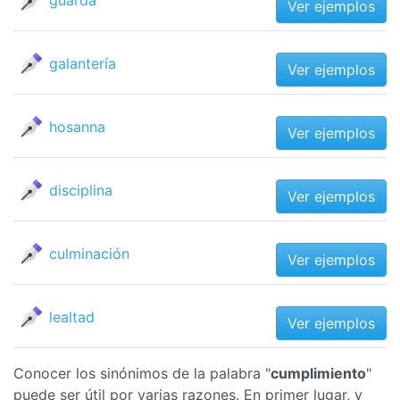
guarda
Ver ejemplos
galantería
Ver ejemplos
hosanna
Ver ejemplos
disciplina
Ver ejemplos
culminación
Ver ejemplos
lealtad
Ver ejemplos
Conocer los sinónimos de la palabra "
cumplimiento
"
puede ser útil por varias razones. En primer lugar, y