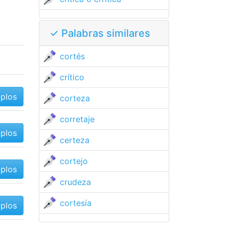
✓ Palabras similares
cortés
crítico
mplos
corteza
corretaje
mplos
certeza
cortejo
mplos
crudeza
cortesía
mplos