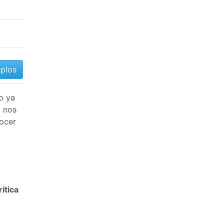
mplos
o ya
l nos
ocer
rítica