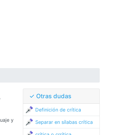
✓ Otras dudas
o
Definición de crítica
uaje y
Separar en sílabas crítica
crítica o crrítica