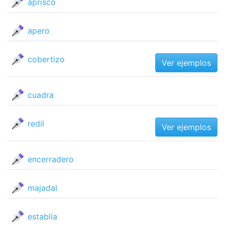
aprisco
apero
cobertizo
Ver ejemplos
cuadra
redil
Ver ejemplos
encerradero
majadal
establía