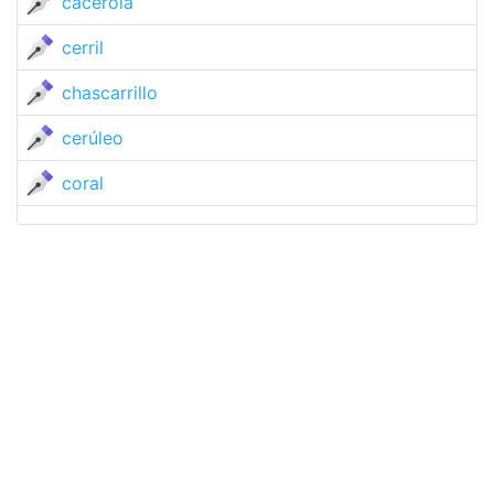
cacerola
cerril
chascarrillo
cerúleo
coral