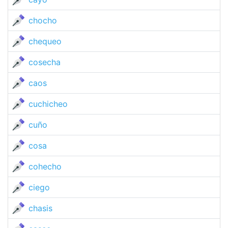
chocho
chequeo
cosecha
caos
cuchicheo
cuño
cosa
cohecho
ciego
chasis