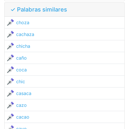
✓ Palabras similares
choza
cachaza
chicha
caño
coca
chic
casaca
cazo
cacao
cayo