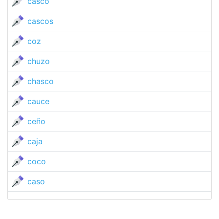
casco
cascos
coz
chuzo
chasco
cauce
ceño
caja
coco
caso