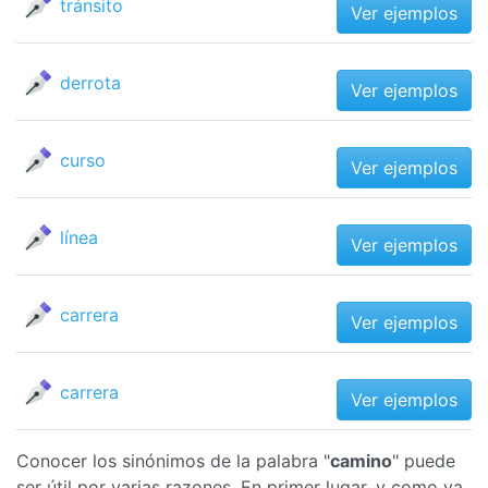
tránsito
Ver ejemplos
derrota
Ver ejemplos
curso
Ver ejemplos
línea
Ver ejemplos
carrera
Ver ejemplos
carrera
Ver ejemplos
Conocer los sinónimos de la palabra "
camino
" puede
ser útil por varias razones. En primer lugar, y como ya