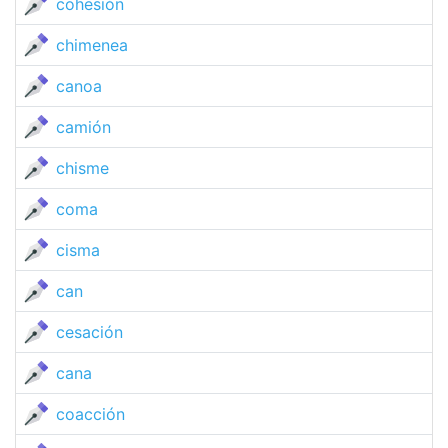
cohesión
chimenea
canoa
camión
chisme
coma
cisma
can
cesación
cana
coacción