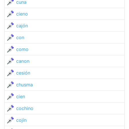
cuna
cieno
cajón
con
como
canon
cesión
chusma
cien
cochino
cojín