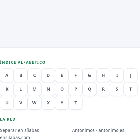
ÍNDICE ALFABÉTICO
A
B
C
D
E
F
G
H
I
J
K
L
M
N
O
P
Q
R
S
T
U
V
W
X
Y
Z
LA RED
Separar en sílabas ·
Antónimos · antonimo.es
ensilabas.com