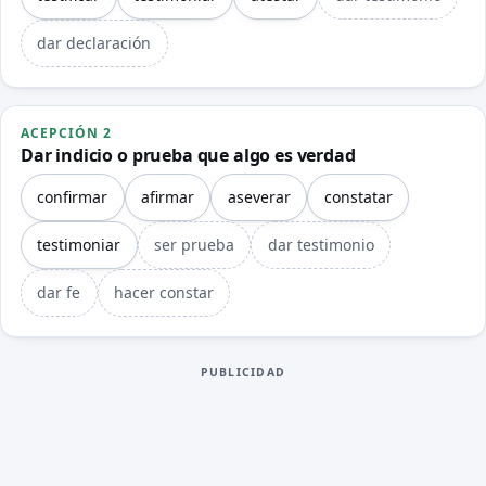
dar declaración
ACEPCIÓN 2
Dar indicio o prueba que algo es verdad
confirmar
afirmar
aseverar
constatar
testimoniar
ser prueba
dar testimonio
dar fe
hacer constar
PUBLICIDAD