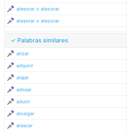
atesorar o atexorar
atesorar o atezorar
✓ Palabras similares
atizar
adquirir
atajar
adosar
aducir
atosigar
atascar