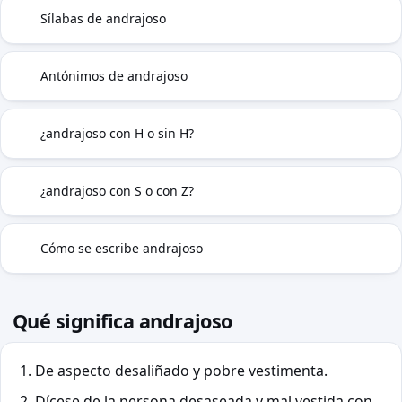
Sílabas de andrajoso
◍
Antónimos de andrajoso
⇄
¿andrajoso con H o sin H?
H
¿andrajoso con S o con Z?
S|Z
Cómo se escribe andrajoso
✓
Qué significa andrajoso
De aspecto desaliñado y pobre vestimenta.
Dícese de la persona desaseada y mal vestida con