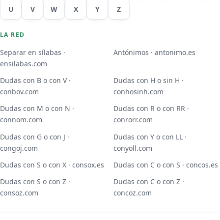
U
V
W
X
Y
Z
LA RED
Separar en sílabas ·
Antónimos · antonimo.es
ensilabas.com
Dudas con B o con V ·
Dudas con H o sin H ·
conbov.com
conhosinh.com
Dudas con M o con N ·
Dudas con R o con RR ·
connom.com
conrorr.com
Dudas con G o con J ·
Dudas con Y o con LL ·
congoj.com
conyoll.com
Dudas con S o con X · consox.es
Dudas con C o con S · concos.es
Dudas con S o con Z ·
Dudas con C o con Z ·
consoz.com
concoz.com