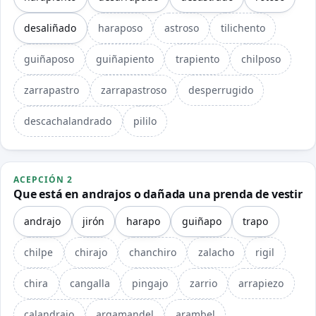
desaliñado
haraposo
astroso
tilichento
guiñaposo
guiñapiento
trapiento
chilposo
zarrapastro
zarrapastroso
desperrugido
descachalandrado
pililo
ACEPCIÓN 2
Que está en andrajos o dañada una prenda de vestir
andrajo
jirón
harapo
guiñapo
trapo
chilpe
chirajo
chanchiro
zalacho
rigil
chira
cangalla
pingajo
zarrio
arrapiezo
calandrajo
argamandel
arambel