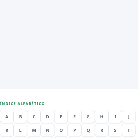
ÍNDICE ALFABÉTICO
A
B
C
D
E
F
G
H
I
J
K
L
M
N
O
P
Q
R
S
T