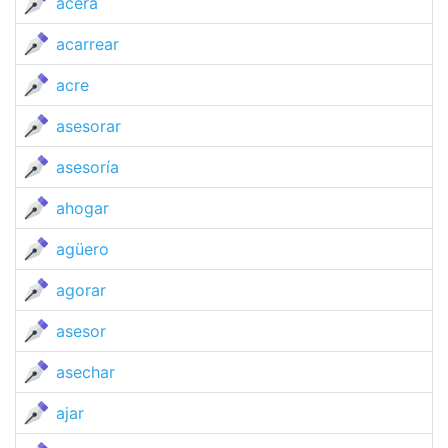
acera
acarrear
acre
asesorar
asesoría
ahogar
agüero
agorar
asesor
asechar
ajar