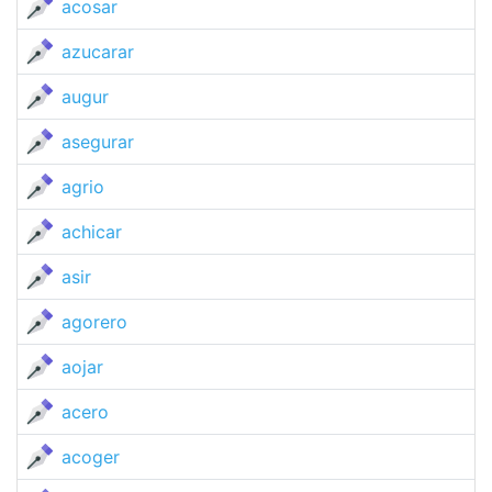
acosar
azucarar
augur
asegurar
agrio
achicar
asir
agorero
aojar
acero
acoger