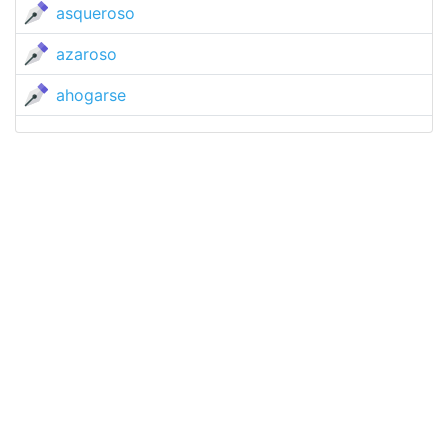
asqueroso
azaroso
ahogarse