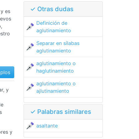
✓ Otras dudas
 y es
uevos
Definición de
,
aglutinamiento
stro
Separar en sílabas
aglutinamiento
aglutinamiento o
haglutinamiento
mplos
aglutinamiento o
r, y
ajlutinamiento
de
✓ Palabras similares
s
asaltante
ores y