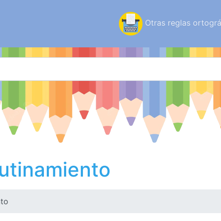
Otras reglas ortográ
utinamiento
nto