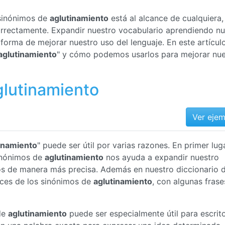
 sinónimos de
aglutinamiento
está al alcance de cualquiera,
correctamente. Expandir nuestro vocabulario aprendiendo n
orma de mejorar nuestro uso del lenguaje. En este artículo
aglutinamiento
" y cómo podemos usarlos para mejorar nue
glutinamiento
Ver eje
inamiento
" puede ser útil por varias razones. En primer luga
inónimos de
aglutinamiento
nos ayuda a expandir nuestro
nos de manera más precisa. Además en nuestro diccionario 
ices de los sinónimos de
aglutinamiento
, con algunas frase
de
aglutinamiento
puede ser especialmente útil para escrit