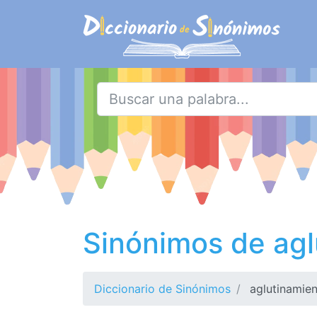
Sinónimos de agl
Diccionario de Sinónimos
aglutinamie